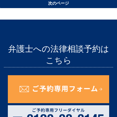
次のページ
ジ
の
ペ
ー
ジ
送
り
弁護士への法律相談予約は
こちら