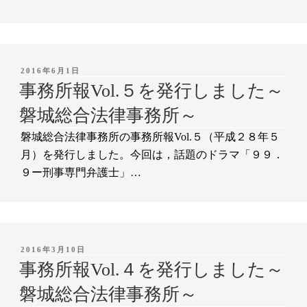
投
2016年6月1日
稿
事務所報Vol.５を発行しました～
日:
磐城総合法律事務所～
磐城総合法律事務所の事務所報Vol.５（平成２８年５
月）を発行しました。今回は，話題のドラマ「９９．
９ー刑事専門弁護士」…
投
2016年3月10日
稿
事務所報Vol.４を発行しました～
日:
磐城総合法律事務所～