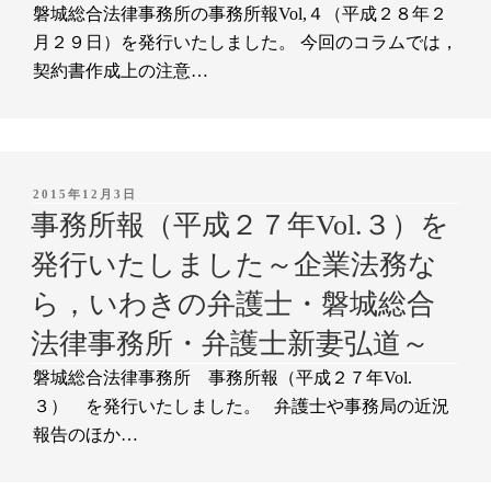
磐城総合法律事務所の事務所報Vol,４（平成２８年２
月２９日）を発行いたしました。 今回のコラムでは，
契約書作成上の注意…
投
2015年12月3日
稿
事務所報（平成２７年Vol.３）を
日:
発行いたしました～企業法務な
ら，いわきの弁護士・磐城総合
法律事務所・弁護士新妻弘道～
磐城総合法律事務所 事務所報（平成２７年Vol.
３） を発行いたしました。 弁護士や事務局の近況
報告のほか…