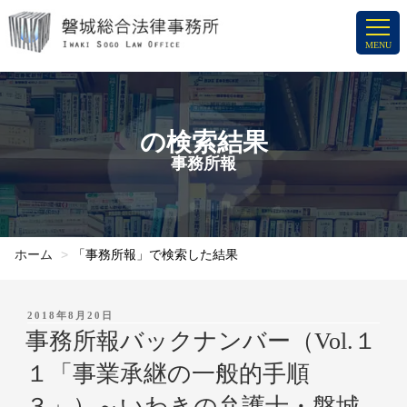
コ
ン
MENU
テ
ン
ツ
へ
の検索結果
ス
事務所報
キ
ッ
プ
ホーム
「事務所報」で検索した結果
投
2018年8月20日
稿
事務所報バックナンバー（Vol.１
日:
１「事業承継の一般的手順
３」）～いわきの弁護士・磐城