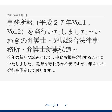
投
2015年9月3日
稿
事務所報（平成２７年Vol.1，
日:
Vol.2）を発行いたしました～い
わきの弁護士・磐城総合法律事
務所・弁護士新妻弘道～
今年の新たな試みとして，事務所報を発行することに
いたしました。 期限を守れるか不安ですが，年４回の
発行を予定しております…
投
ペ
ページ
1
2
稿
ー