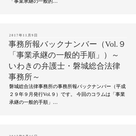
「事業承継の一般的…
投
2017年11月9日
稿
事務所報バックナンバー（Vol.９
日:
「事業承継の一般的手順」）～
いわきの弁護士・磐城総合法律
事務所～
磐城総合法律事務所の事務所報バックナンバー（平成
２９年９月発行Vol.９）です。 今回のコラムは「事業
承継の一般的手順」…
投