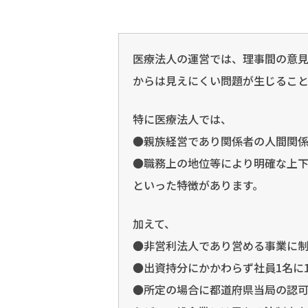
医療法人の運営では、理事間の意
からは見えにくい問題が生じること
特に医療法人では、
●親族経営であり関係者の人間関
●職務上の地位等により明確な上
といった特徴があります。
加えて、
●非営利法人であり営める事業に
●出資持分にかかわらず社員1名に
●所定の場合に都道府県当局の認