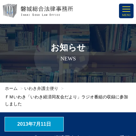
コ
ン
MENU
テ
ン
ツ
へ
お知らせ
ス
NEWS
キ
ッ
プ
ホーム
いわき弁護士便り
ＦＭいわき「いわき経済同友会だより」ラジオ番組の収録に参加
しました
2013年7月11日