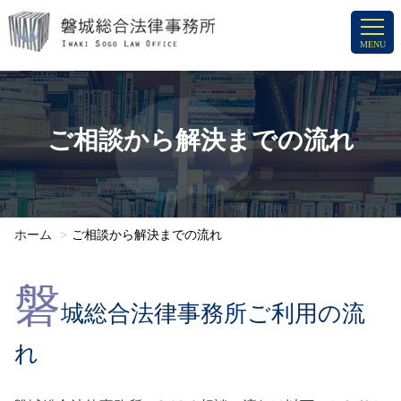
コ
ン
MENU
テ
ン
ツ
へ
ご相談から解決までの流れ
ス
キ
ッ
プ
ホーム
ご相談から解決までの流れ
磐
城総合法律事務所ご利用の流
れ