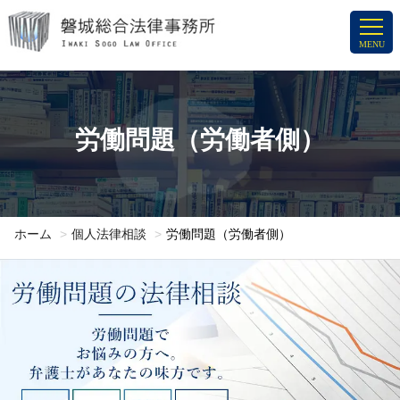
コ
ン
MENU
テ
ン
ツ
へ
労働問題（労働者側）
ス
キ
ッ
プ
ホーム
個人法律相談
労働問題（労働者側）