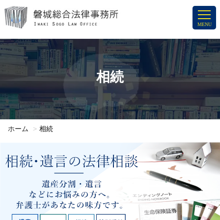
コ
ン
MENU
テ
ン
ツ
へ
相続
ス
キ
ッ
プ
ホーム
相続