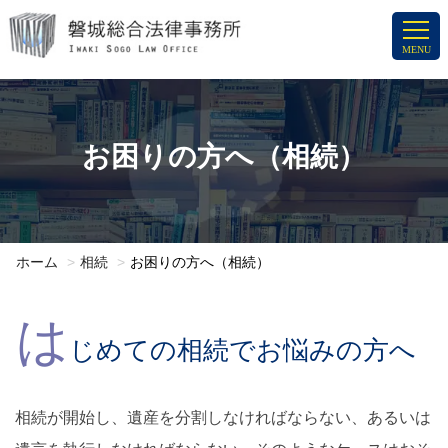
コ
ン
MENU
テ
ン
ツ
へ
お困りの方へ（相続）
ス
キ
ッ
プ
ホーム
相続
お困りの方へ（相続）
は
じめての相続でお悩みの方へ
相続が開始し、遺産を分割しなければならない、あるいは