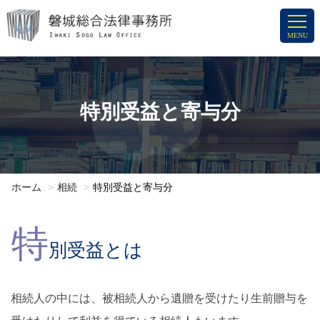
コ
ン
MENU
テ
ン
ツ
へ
特別受益と寄与分
ス
キ
ッ
プ
ホーム
相続
特別受益と寄与分
特
別受益とは
相続人の中には、被相続人から遺贈を受けたり生前贈与を