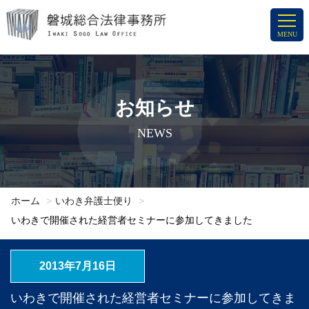
コ
ン
MENU
テ
ン
ツ
へ
お知らせ
ス
NEWS
キ
ッ
プ
ホーム
いわき弁護士便り
いわきで開催された経営者セミナーに参加してきました
2013年7月16日
いわきで開催された経営者セミナーに参加してきま