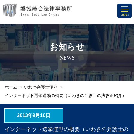
コ
ン
MENU
テ
ン
ツ
へ
お知らせ
ス
NEWS
キ
ッ
プ
ホーム
いわき弁護士便り
インターネット選挙運動の概要（いわきの弁護士の法改正紹介）
2013年9月16日
インターネット選挙運動の概要（いわきの弁護士の