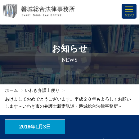
コ
ン
MENU
テ
ン
ツ
へ
お知らせ
ス
NEWS
キ
ッ
プ
ホーム
いわき弁護士便り
あけましておめでとうございます。平成２８年もよろしくお願い
します～いわき市の弁護士新妻弘道・磐城総合法律事務所～
2016年1月3日