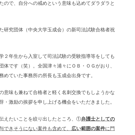
たので、自分への戒めという意味も込めてダラダラと
た研究団体（中央大学玉成会）の新司法試験合格者祝
学２年生から入室して司法試験の受験指導等をしても
団体です（笑）。全国津々浦々にＯＢ・ＯＧがおり、
務めていた事務所の所長も玉成会出身です。
の意味も兼ねて合格者と軽く名刺交換でもしようかな
辞・激励の挨拶を申し上げる機会をいただきました。
伝えたいことを絞り出したところ、①
弁護士としての
与できそうにない案件も含めて、
広い範囲の案件
に門