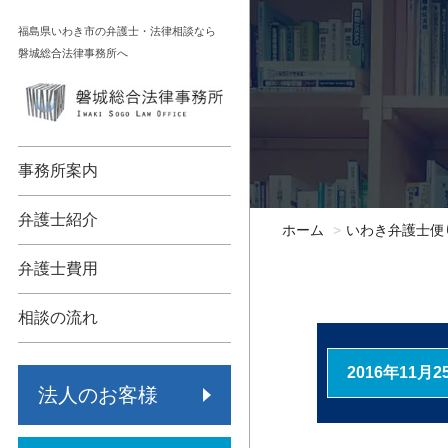
コ
福島県いわき市の弁護士・法律相談なら
ン
磐城総合法律事務所へ
テ
ン
顧問契約
相続
ツ
へ
債権回収
不動産
事務所案内
ス
キ
各種法人支援
債務整理
弁護士紹介
ホーム
いわき弁護士便
ッ
労働問題
交通事故
プ
弁護士費用
事業承継
労働問題
相談の流れ
保険代理店監査
その他
2016年11月2
法人のお客様
倒産・再生