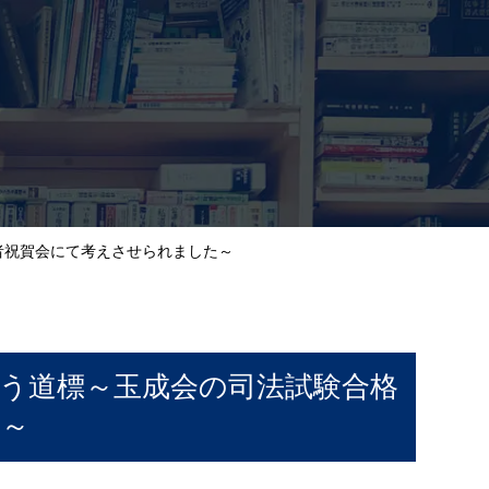
者祝賀会にて考えさせられました～
う道標～玉成会の司法試験合格
た～