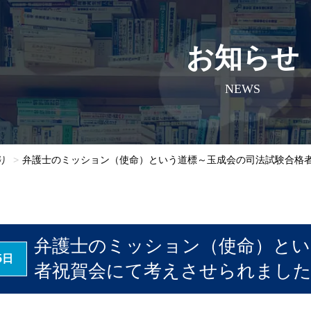
お知らせ
NEWS
り
弁護士のミッション（使命）という道標～玉成会の司法試験合格
弁護士のミッション（使命）とい
5日
者祝賀会にて考えさせられまし