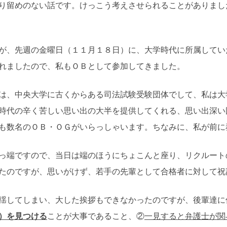
留めのない話です。けっこう考えさせられることがありまし
、先週の金曜日（１１月１８日）に、大学時代に所属してい
れましたので、私もＯＢとして参加してきました。
、中央大学に古くからある司法試験受験団体でして、私は大
時代の辛く苦しい思い出の大半を提供してくれる、思い出深い
も数名のＯＢ・ＯＧがいらっしゃいます。ちなみに、私が前に
端ですので、当日は端のほうにちょこんと座り、リクルート
たのですが、思いがけず、若手の先輩として合格者に対して祝
してしまい、大した挨拶もできなかったのですが、後輩達に
）を見つける
ことが大事であること、②
一見すると弁護士が関