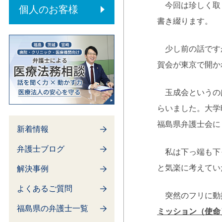
内部通報制度
今回は珍しく取り
個人のお客様
書き綴ります。
少し前の話ですが
賀会が東京で開か
玉成会というのは
らいました。大学
福島県弁護士会に
新着情報
弁護士ブログ
私は下っ端も下っ
と気楽に考えてい
解決事例
よくあるご質問
突然のフリに動揺
福島県の弁護士一覧
ミッション（使命