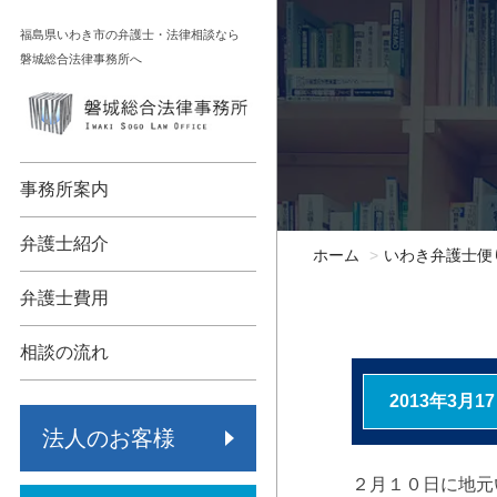
コ
福島県いわき市の弁護士・法律相談なら
ン
磐城総合法律事務所へ
テ
ン
顧問契約
相続
ツ
へ
債権回収
不動産
事務所案内
ス
キ
各種法人支援
債務整理
弁護士紹介
ホーム
いわき弁護士便
ッ
労働問題
交通事故
プ
弁護士費用
事業承継
労働問題
相談の流れ
保険代理店監査
その他
2013年3月1
法人のお客様
倒産・再生
２月１０日に地元