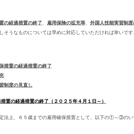
置の経過措置の終了
、
雇用保険の拡充等
、
外国人技能実習制度
しそうなものについては早めに対応していただければ幸いです
保措置の経過措置の終了
充
習制度の見直し
保措置の経過措置の終了（２０２５年４月１日～）
定法上、６５歳までの雇用確保措置として、以下の①～③のい