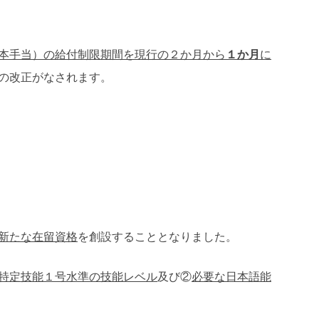
本手当）の給付制限期間を現行の２か月から
１か月
に
の改正がなされます。
新たな在留資格
を創設することとなりました。
特定技能１号水準の技能レベル
及び②
必要な日本語能