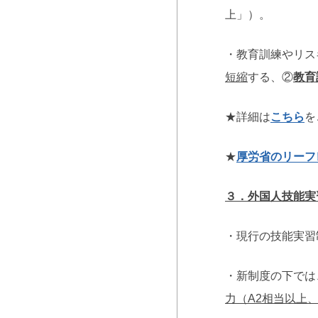
上」）。
・教育訓練やリス
短縮
する、②
教育
★詳細は
こちら
を
★
厚労省のリーフ
３．外国人技能実
・現行の技能実習
・新制度の下では
力（A2相当以上、