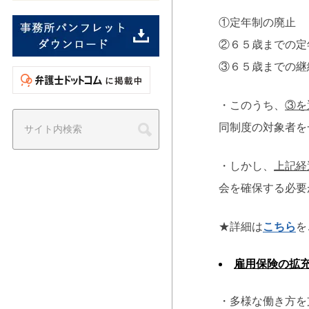
①定年制の廃止
②６５歳までの定
③６５歳までの継
・このうち、
③を
同制度の対象者を
・しかし、
上記経
会を確保する必要
★詳細は
こちら
を
雇用保険の拡
・多様な働き方を