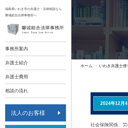
コ
福島県いわき市の弁護士・法律相談なら
ン
磐城総合法律事務所へ
テ
ン
顧問契約
相続
ツ
へ
債権回収
不動産
事務所案内
ス
キ
各種法人支援
債務整理
弁護士紹介
ホーム
いわき弁護士便
ッ
労働問題
交通事故
プ
弁護士費用
事業承継
労働問題
相談の流れ
保険代理店監査
その他
2024年12月
法人のお客様
倒産・再生
社会保険関係、労