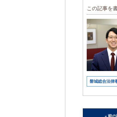
この記事を
磐城総合法律
« 前