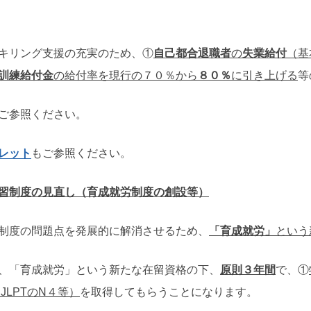
キリング支援の充実のため、①
自己都合退職者
の
失業給付
（基
訓練給付金
の給付率を現行の７０％から
８０％
に引き上げる
等
ご参照ください。
レット
もご参照ください。
習制度の見直し（育成就労制度の創設等）
制度の問題点を発展的に解消させるため、
「育成就労」
という
、「育成就労」という新たな在留資格の下、
原則３年間
で、①
JLPTのN４等）
を取得してもらうことになります。