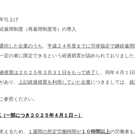
年引上げ
続雇用制度（再雇用制度等）の導入
選択した企業のうち
、
平成２４年度までに労使協定で継続雇用
一定の者に限定できるという経過措置が認められておりました
過措置は２０２５年３月３１日をもって終了
し、同年４月１日
があり、
上記経過措置を利用していた企業
につきましては、
就
ご参照ください。
充（一部につき２０２５年４月１日～）
支えるため、
１週間の所定労働時間が
１０時間以上
の労働者も