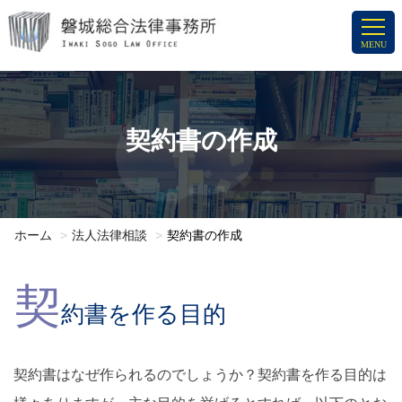
コ
ン
MENU
テ
ン
ツ
へ
契約書の作成
ス
キ
ッ
プ
ホーム
法人法律相談
契約書の作成
契
約書を作る目的
契約書はなぜ作られるのでしょうか？契約書を作る目的は