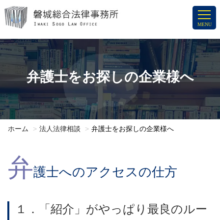
コ
ン
MENU
テ
ン
ツ
へ
弁護士をお探しの企業様へ
ス
キ
ッ
プ
ホーム
法人法律相談
弁護士をお探しの企業様へ
弁
護士へのアクセスの仕方
１．「紹介」がやっぱり最良のルー