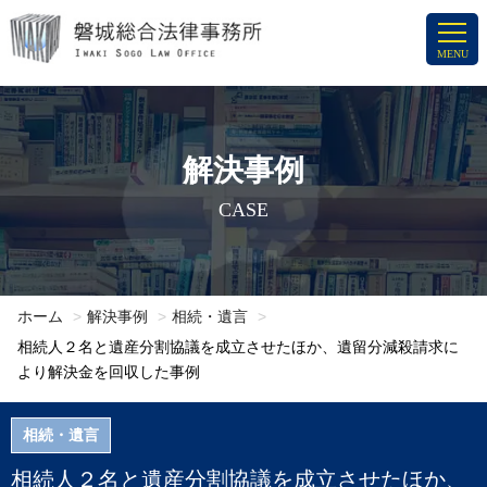
コ
ン
MENU
テ
ン
ツ
へ
解決事例
ス
CASE
キ
ッ
プ
ホーム
解決事例
相続・遺言
相続人２名と遺産分割協議を成立させたほか、遺留分減殺請求に
より解決金を回収した事例
相続・遺言
相続人２名と遺産分割協議を成立させたほか、