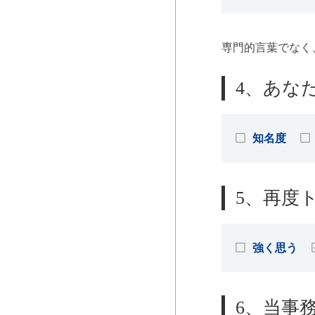
専門的言葉でなく
4、あな
知名度
5、再度
強く思う
6、当事