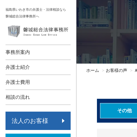
コ
福島県いわき市の弁護士・法律相談なら
ン
磐城総合法律事務所へ
テ
ン
顧問契約
相続
ツ
へ
債権回収
不動産
事務所案内
ス
キ
各種法人支援
債務整理
弁護士紹介
ホーム
お客様の声
ッ
労働問題
交通事故
プ
弁護士費用
事業承継
労働問題
相談の流れ
保険代理店監査
その他
その他
法人のお客様
倒産・再生