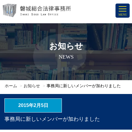
コ
ン
MENU
テ
ン
ツ
へ
お知らせ
ス
NEWS
キ
ッ
プ
ホーム
お知らせ
事務局に新しいメンバーが加わりました
2015年2月5日
事務局に新しいメンバーが加わりました