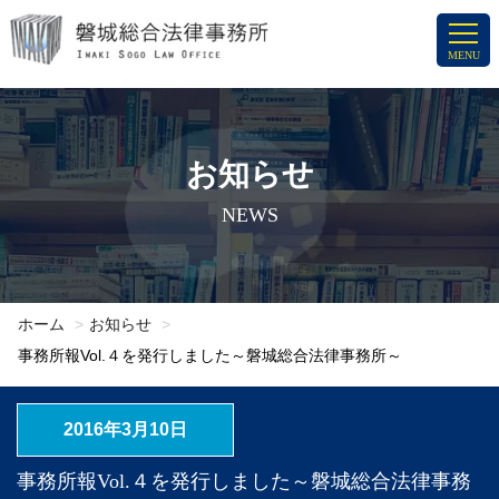
コ
ン
MENU
テ
ン
ツ
へ
お知らせ
ス
NEWS
キ
ッ
プ
ホーム
お知らせ
事務所報Vol.４を発行しました～磐城総合法律事務所～
2016年3月10日
事務所報Vol.４を発行しました～磐城総合法律事務