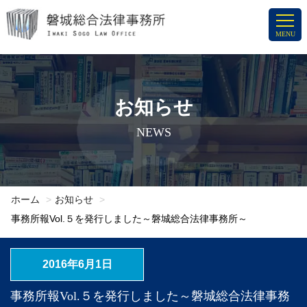
コ
ン
MENU
テ
ン
ツ
へ
お知らせ
ス
NEWS
キ
ッ
プ
ホーム
お知らせ
事務所報Vol.５を発行しました～磐城総合法律事務所～
2016年6月1日
事務所報Vol.５を発行しました～磐城総合法律事務