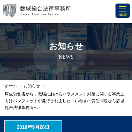
コ
ン
MENU
テ
ン
ツ
へ
お知らせ
ス
NEWS
キ
ッ
プ
ホーム
お知らせ
厚生労働省から，職場におけるハラスメント対策に関する事業主
向けパンフレットが発行されました～いわきの労使問題なら磐城
総合法律事務所へ～
2016年9月28日