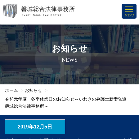
コ
ン
MENU
テ
ン
ツ
へ
お知らせ
ス
NEWS
キ
ッ
プ
ホーム
お知らせ
令和元年度 冬季休業日のお知らせ～いわきの弁護士新妻弘道・
磐城総合法律事務所～
2019年12月5日