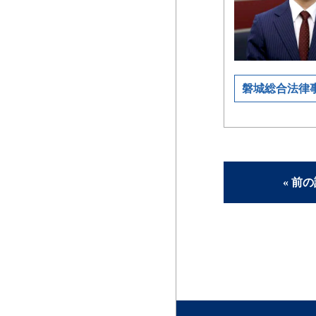
磐城総合法律
« 前