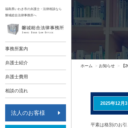
コ
福島県いわき市の弁護士・法律相談なら
ン
磐城総合法律事務所へ
テ
ン
顧問契約
相続
ツ
へ
債権回収
不動産
事務所案内
ス
キ
各種法人支援
債務整理
弁護士紹介
ホーム
お知らせ
【
ッ
労働問題
交通事故
プ
弁護士費用
事業承継
労働問題
相談の流れ
保険代理店監査
その他
2025年12月
法人のお客様
倒産・再生
平素は格別のお引