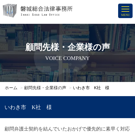
コ
ン
MENU
テ
ン
ツ
へ
顧問先様・企業様の声
ス
VOICE COMPANY
キ
ッ
プ
ホーム
顧問先様・企業様の声
いわき市 K社 様
いわき市 K社 様
顧問弁護士契約を結んでいたおかげで優先的に素早く対応