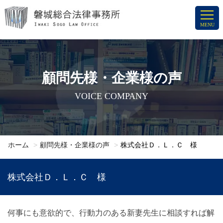
コ
ン
MENU
テ
ン
ツ
へ
顧問先様・企業様の声
ス
VOICE COMPANY
キ
ッ
プ
ホーム
顧問先様・企業様の声
株式会社Ｄ．Ｌ．Ｃ 様
株式会社Ｄ．Ｌ．Ｃ 様
何事にも意欲的で、行動力のある新妻先生に相談すれば解