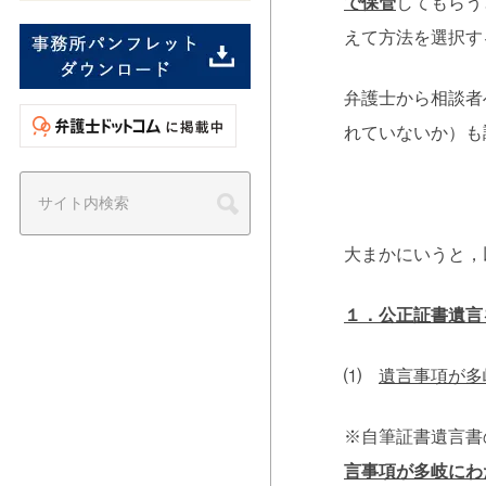
で保管
してもらう
えて方法を選択す
弁護士から相談者
れていないか）も
大まかにいうと，
１．公正証書遺言
⑴
遺言事項が多
※自筆証書遺言書
言事項が多岐にわ