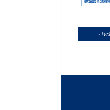
磐城総合法律
« 前