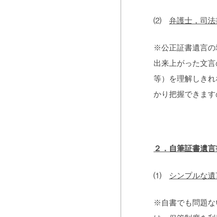
⑵
弁護士，司法
※公正証書遺言の
出来上がった文言
等）を理解しきれ
かり把握できます
２．自筆証書遺言
⑴
シンプルな遺
※自書でも問題な