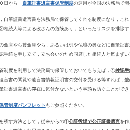
０日から，
自筆証書遺言書保管制度
の運用が全国の法務局で開
，自筆証書遺言書を法務局で保管してくれる制度になり，これ
②相続人等による改ざんの危険あり，といったリスクを排除す
の金庫やら貸金庫やら，あるいは机や仏壇の奥などに自筆証書
認手続を申し立て，立ち会いのため同席した相続人と気まずい
管制度を利用して法務局で保管しておいてもらえば，①
検認手
遺言書の閲覧や遺言書情報証明書の交付を受ける等すれば，
他
筆証書遺言書の存在に気付かないという事態も防ぐことができ
保管制度パンフレット
もご参照ください。
を残す方法として，従来からの①
公証役場で公正証書遺言
を作