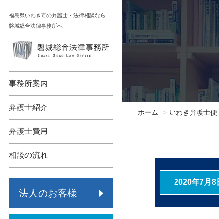
コ
福島県いわき市の弁護士・法律相談なら
ン
磐城総合法律事務所へ
テ
ン
顧問契約
相続
ツ
へ
債権回収
不動産
事務所案内
ス
キ
各種法人支援
債務整理
弁護士紹介
ホーム
いわき弁護士便
ッ
労働問題
交通事故
プ
弁護士費用
事業承継
労働問題
相談の流れ
保険代理店監査
その他
2020年7月8
法人のお客様
倒産・再生