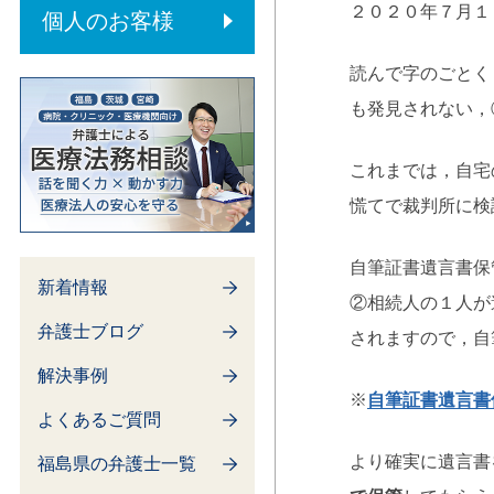
内部通報制度
２０２０年７月１
個人のお客様
読んで字のごとく
も発見されない，
これまでは，自宅
慌てで裁判所に検
自筆証書遺言書保
新着情報
②相続人の１人が
弁護士ブログ
されますので，自
解決事例
※
自筆証書遺言書
よくあるご質問
より確実に遺言書
福島県の弁護士一覧