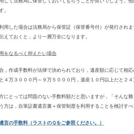
用して法務局に保管しておいてもらうことが良いでしょう。他
す。
利用した場合は法務局から保管証（保管番号付）が発行されま
伝えておくと，より一層万全になります。
用をなるべく抑えたい場合
合，作成手数料が法律で決められており，遺産額に応じて相応
と４万３０００円～９万５０００円，遺産１０円以上だと２４
方にとっては問題のない手数料額だと思いますが，「そんな難
う方は，自筆証書遺言書＋保管制度を利用することを検討すべ
遺言の手数料（ラストのＱをご参照ください。）