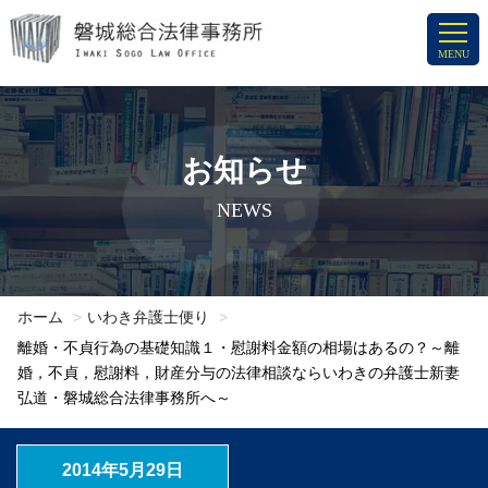
コ
ン
MENU
テ
ン
ツ
へ
お知らせ
ス
NEWS
キ
ッ
プ
ホーム
いわき弁護士便り
離婚・不貞行為の基礎知識１・慰謝料金額の相場はあるの？～離
婚，不貞，慰謝料，財産分与の法律相談ならいわきの弁護士新妻
弘道・磐城総合法律事務所へ～
2014年5月29日