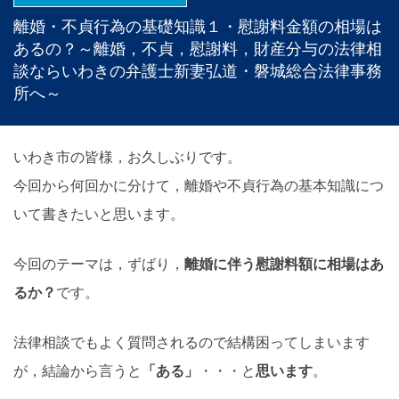
離婚・不貞行為の基礎知識１・慰謝料金額の相場は
あるの？～離婚，不貞，慰謝料，財産分与の法律相
談ならいわきの弁護士新妻弘道・磐城総合法律事務
所へ～
いわき市の皆様，お久しぶりです。
今回から何回かに分けて，離婚や不貞行為の基本知識につ
いて書きたいと思います。
今回のテーマは，ずばり，
離婚に伴う慰謝料額に相場はあ
るか？
です。
法律相談でもよく質問されるので結構困ってしまいます
が，結論から言うと
「ある」
・・・と
思います
。