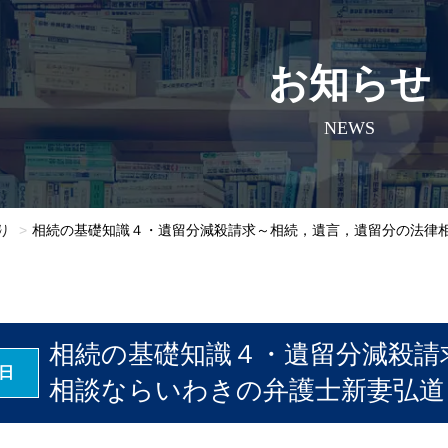
お知らせ
NEWS
り
相続の基礎知識４・遺留分減殺請求～相続，遺言，遺留分の法律
相続の基礎知識４・遺留分減殺請
8日
相談ならいわきの弁護士新妻弘道