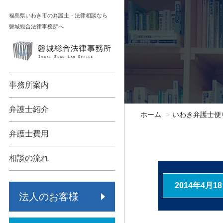
コ
福島県いわき市の弁護士・法律相談なら
ン
磐城総合法律事務所へ
テ
ン
顧問契約
相続
ツ
へ
債権回収
不動産
事務所案内
ス
キ
各種法人支援
債務整理
弁護士紹介
ホーム
いわき弁護士便
ッ
労働問題
交通事故
プ
弁護士費用
事業承継
労働問題
相談の流れ
保険代理店監査
その他
2014年4月1
法人のお客様
倒産・再生