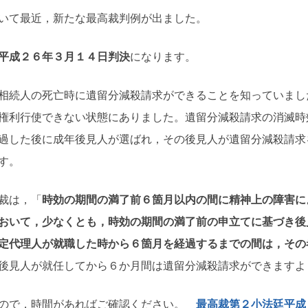
いて最近，新たな最高裁判例が出ました。
平成２６年３月１４日判決
になります。
相続人の死亡時に遺留分減殺請求ができることを知っていまし
権利行使できない状態にありました。遺留分減殺請求の消滅時
過した後に成年後見人が選ばれ，その後見人が遺留分減殺請求
す。
裁は，「
時効の期間の満了前６箇月以内の間に精神上の障害に
おいて，少なくとも，時効の期間の満了前の申立てに基づき後
定代理人が就職した時から６箇月を経過するまでの間は，その
後見人が就任してから６か月間は遺留分減殺請求ができますよ
すので，時間があればご確認ください。
最高裁第２小法廷平成