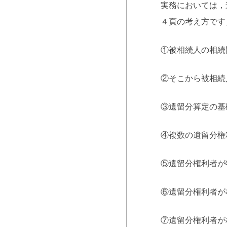
実務においては，
４頁の考え方です
①被相続人の相続
②そこから被相続
③遺留分算定の基
④複数の遺留分権
⑤遺留分権利者が
⑥遺留分権利者が
⑦遺留分権利者が