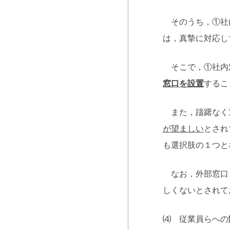
そのうち，①社内
は，真摯に対応し
そこで，①社内
窓口を設置
するこ
また，躊躇なく
が望ましい
とされ
も選択肢の１つと
なお，外部窓口と
しくないとされて
⑷ 従業員らへの