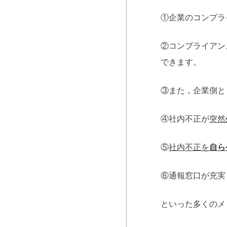
①企業のコンプラ
②コンプライアン
できます。
③また，企業側と
④社内不正が
突然
⑤
社内不正を
自ら
⑥通報窓口が充実
といった多くのメ