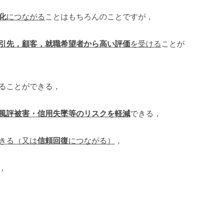
化
につながる
ことはもちろんのことですが，
引先，顧客，就職希望者から高い評価
を受ける
ことが
ることができる，
風評被害・信用失墜等のリスクを軽減
できる，
きる（又は
信頼回復
につながる）
，
，