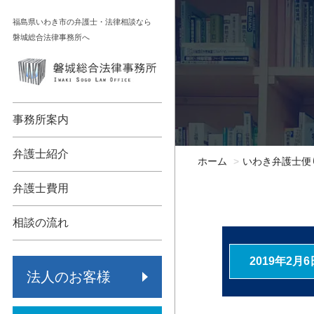
コ
福島県いわき市の弁護士・法律相談なら
ン
磐城総合法律事務所へ
テ
ン
顧問契約
相続
ツ
へ
債権回収
不動産
事務所案内
ス
キ
各種法人支援
債務整理
弁護士紹介
ホーム
いわき弁護士便
ッ
労働問題
交通事故
プ
弁護士費用
事業承継
労働問題
相談の流れ
保険代理店監査
その他
2019年2月6
法人のお客様
倒産・再生