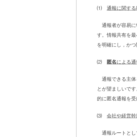
⑴
通報に関する
通報者が容易に特
す。情報共有を最
を明確にし，かつ
⑵
匿名
による通
通報できる主体を
とが望ましいです
的に匿名通報を受
⑶
会社や経営幹
通報ルートとして