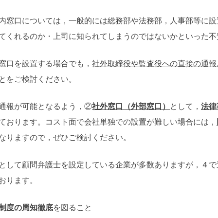
窓口については，一般的には総務部や法務部，人事部等に設
てくれるのか・上司に知られてしまうのではないかといった不
窓口を設置する場合でも，
社外取締役や監査役への直接の通報
とをご検討ください。
通報が可能となるよう，②
社外窓口（外部窓口）
として，
法律
ております。コスト面で会社単独での設置が難しい場合には，
なりますので，ぜひご検討ください。
して顧問弁護士を設定している企業が多数ありますが，４で
おります。
制度の周知徹底
を図ること