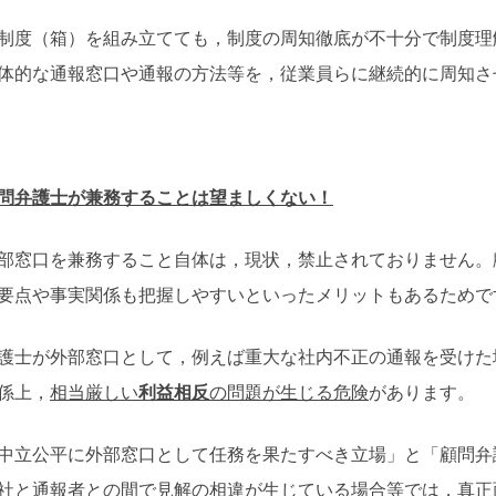
度（箱）を組み立てても，制度の周知徹底が不十分で制度理
体的な通報窓口や通報の方法等を，従業員らに継続的に周知さ
問弁護士が兼務することは望ましくない！
窓口を兼務すること自体は，現状，禁止されておりません。
要点や事実関係も把握しやすいといったメリットもあるためで
士が外部窓口として，例えば重大な社内不正の通報を受けた
係上，
相当厳しい
利益相反
の問題が生じる危険
があります。
立公平に外部窓口として任務を果たすべき立場」と「顧問弁
社と通報者との間で見解の相違が生じている場合等では，真正