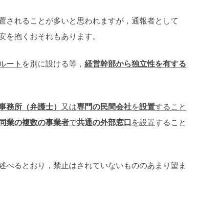
置されることが多いと思われますが，通報者として
安を抱くおそれもあります。
ルート
を別に設ける等，
経営幹部から独立性を有する
事務所（弁護士）
又は
専門の民間会社
を
設置
すること
同業の複数の事業者
で
共通の外部窓口
を設置
すること
述べるとおり，禁止はされていないもののあまり望ま