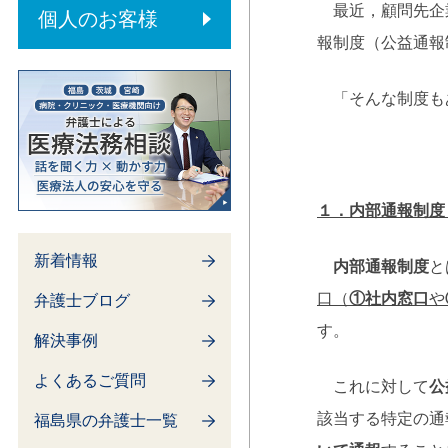
内部通報制度
最近，顧問先企業
個人のお客様
報制度（公益通報
「そんな制度もあ
１．内部通報制度
新着情報
内部通報制度
と
口（
①社内窓口
や
弁護士ブログ
す。
解決事例
よくあるご質問
これに対して
公
該当する特定の通
福島県の弁護士一覧