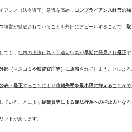
イアンス（法令遵守）意識を高め，
コンプライアンス経営の強
ス経営が徹底されていることを外部にアピールすることで，
取
しても，
社内の違法行為・不適切行為が
早期に発見
され
是正
す
外部（マスコミや監督官庁等）に通報
されてしまうことによる
公表・是正
することにより
信頼失墜を最小限に抑える
ことがで
していることにより
従業員等による違法行為への抑止力
となる
リットがあります。