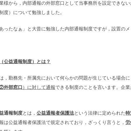
様から，内部通報の外部窓口として当事務所を設定できない
制度）について勉強しました。
ったなぁ」と大昔に勉強した内部通報制度ですが，設置のメ
（公益通報制度）とは？
は，勤務先・所属先において何らかの問題が生じている場合に
②外部窓口
）に対して通報
できる制度のことを言います。企業
益通報制度
とは，
公益通報者保護法
という法律に定められた
特
報は公益通報者保護法で規定されており，ざっくり言うと，
労