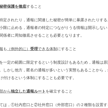
秘密保護を徹底
すること
定されたり，通報に関連した秘密が簡単に暴露されたりする
小限に止める，通報者の特定につながりうる情報は開示しない
関係者に周知徹底させることも必要となります。
報
も
（例外的に）
受理
できる体制
にすること
一定の範囲に限定するという制度設計もあるため，通報は原
。しかし他方，匿名の通報が多いという実態もあることから，
け付けるという体制にすることも必要です。
部から
独立した通報ルート
を確立すること
は，①社内窓口と②社外窓口（外部窓口）の２種類を設置す