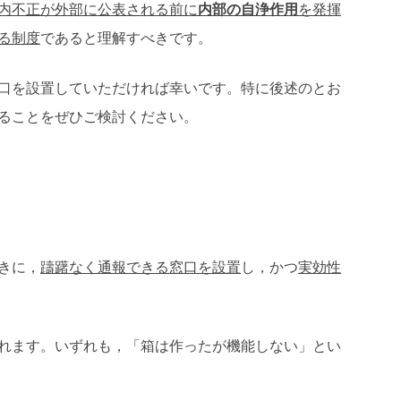
内不正が外部に公表される前に
内部の自浄作用
を発揮
る制度
であると理解すべきです。
口を設置していただければ幸いです。特に後述のとお
ることをぜひご検討ください。
きに，
躊躇なく通報できる窓口を設置
し，かつ
実効性
れます。いずれも，「箱は作ったが機能しない」とい