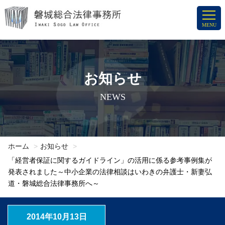
コ
ン
MENU
テ
ン
ツ
へ
お知らせ
ス
NEWS
キ
ッ
プ
ホーム
お知らせ
「経営者保証に関するガイドライン」の活用に係る参考事例集が
発表されました～中小企業の法律相談はいわきの弁護士・新妻弘
道・磐城総合法律事務所へ～
2014年10月13日