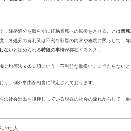
て，降格処分を取らずに軽易業務への転換をさせることは
業務
度，各処分の有利又は不利な影響の内容や程度に照らして，降
しない
と認められる
特段の事情
が存在するとき，
機会均等法９条３項にいう「不利益な取扱い」に当たらないと
おり，例外事由が相当に限定されております。
性の社会進出を後押ししている現在の社会の流れからして，至
書いた人