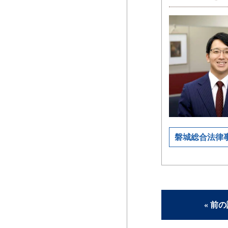
磐城総合法律
« 前