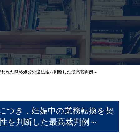
行われた降格処分の適法性を判断した最高裁判例～
につき，妊娠中の業務転換を契
性を判断した最高裁判例～