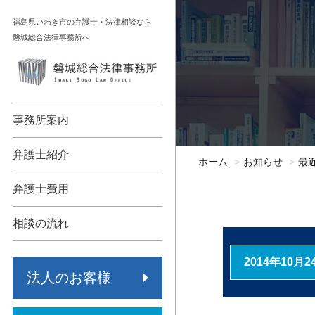
コ
福島県いわき市の弁護士・法律相談なら
ン
磐城総合法律事務所へ
テ
ン
顧問契約
相続
ツ
へ
債権回収
不動産
事務所案内
ス
キ
各種法人支援
債務整理
弁護士紹介
ホーム
お知らせ
最
ッ
労働問題
交通事故
プ
弁護士費用
事業承継
労働問題
相談の流れ
保険代理店監査
その他
2014年10月2
法人のお客様
倒産・再生