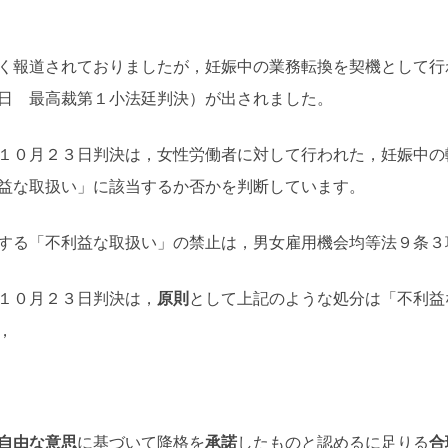
く報道されておりましたが，妊娠中の業務転換を契機として行
日 最高裁第１小法廷判決）が出されました。
１０月２３日判決は，女性労働者に対して行われた，妊娠中の
益な取扱い」に該当するか否かを判断しています。
する「不利益な取扱い」の禁止は，男女雇用機会均等法９条３
１０月２３日判決は，
原則
として上記のような処分は「不利益
，
自由な意思
に基づいて降格を
承諾
したものと認めるに足りる
合