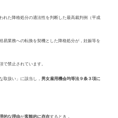
われた降格処分の適法性を判断した最高裁判例（平成
軽易業務への転換を契機とした降格処分が，妊娠等を
項で禁止されています。
な取扱い」に該当し，
男女雇用機会均等法９条３項に
理的な理由
が
客観的に存在
するとき，