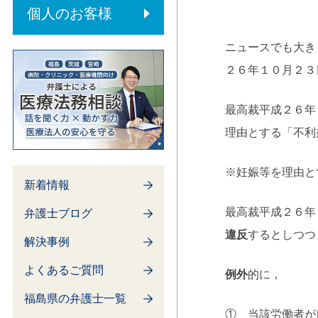
内部通報制度
個人のお客様
ニュースでも大き
２６年１０月２３
最高裁平成２６年
理由とする「不利
※妊娠等を理由と
新着情報
最高裁平成２６年
弁護士ブログ
違反
するとしつつ
解決事例
よくあるご質問
例外
的に，
福島県の弁護士一覧
① 当該労働者が