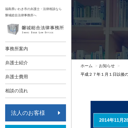
コ
福島県いわき市の弁護士・法律相談なら
ン
磐城総合法律事務所へ
テ
ン
顧問契約
相続
ツ
へ
債権回収
不動産
事務所案内
ス
キ
各種法人支援
債務整理
弁護士紹介
ホーム
お知らせ
ッ
労働問題
交通事故
平成２７年１月１日以後
プ
弁護士費用
事業承継
労働問題
相談の流れ
保険代理店監査
その他
法人のお客様
倒産・再生
2014年11月2