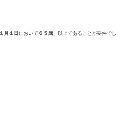
１月１日
において
６５歳
」以上であることが要件でし