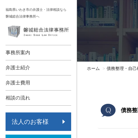
コ
福島県いわき市の弁護士・法律相談なら
ン
磐城総合法律事務所へ
テ
ン
顧問契約
相続
ツ
へ
債権回収
不動産
事務所案内
ス
キ
各種法人支援
債務整理
弁護士紹介
ホーム
債務整理・自己
ッ
労働問題
交通事故
プ
弁護士費用
事業承継
労働問題
相談の流れ
保険代理店監査
その他
債務整
法人のお客様
倒産・再生