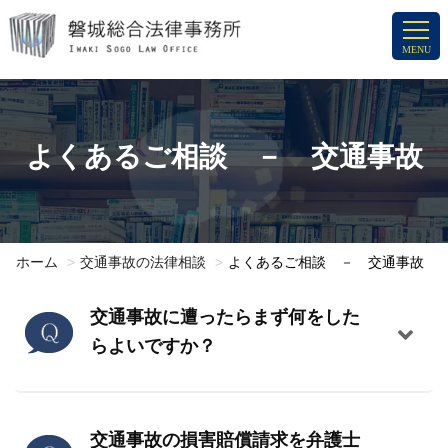
コ
ン
MENU
テ
ン
ツ
へ
よくあるご相談 － 交通事故
ス
キ
ッ
プ
ホーム
交通事故の法律相談
よくあるご相談 － 交通事故
交通事故に遭ったらまず何をした
らよいですか？
交通事故の損害賠償請求を弁護士