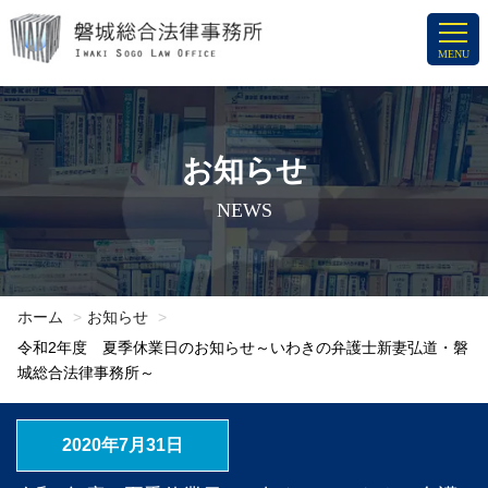
コ
ン
MENU
テ
ン
ツ
へ
お知らせ
ス
NEWS
キ
ッ
プ
ホーム
お知らせ
令和2年度 夏季休業日のお知らせ～いわきの弁護士新妻弘道・磐
城総合法律事務所～
2020年7月31日